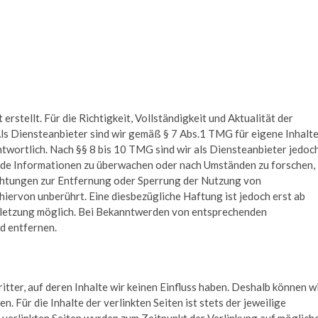
erstellt. Für die Richtigkeit, Vollständigkeit und Aktualität der
ls Diensteanbieter sind wir gemäß § 7 Abs.1 TMG für eigene Inhalt
twortlich. Nach §§ 8 bis 10 TMG sind wir als Diensteanbieter jedoc
remde Informationen zu überwachen oder nach Umständen zu forschen,
lichtungen zur Entfernung oder Sperrung der Nutzung von
iervon unberührt. Eine diesbezügliche Haftung ist jedoch erst ab
rletzung möglich. Bei Bekanntwerden von entsprechenden
d entfernen.
tter, auf deren Inhalte wir keinen Einfluss haben. Deshalb können w
 Für die Inhalte der verlinkten Seiten ist stets der jeweilige
e verlinkten Seiten wurden zum Zeitpunkt der Verlinkung auf möglich