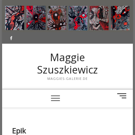
Facebook
Maggie
Szuszkiewicz
MAGGIES-GALERIE.DE
M
e
n
u
B
Epik
u