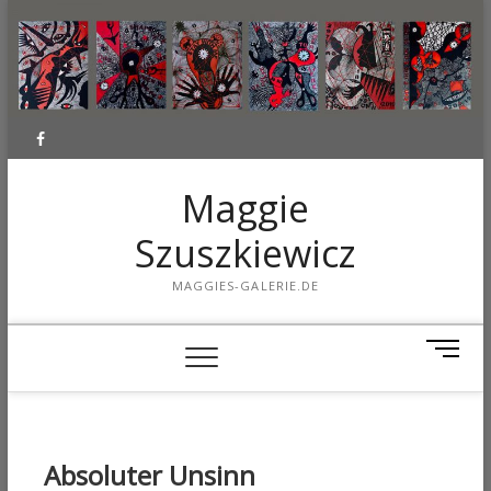
Facebook
Maggie
Szuszkiewicz
MAGGIES-GALERIE.DE
M
e
n
u
B
Absoluter Unsinn
u