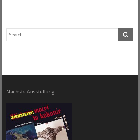
t
t
o
n
Nächste Ausstellung