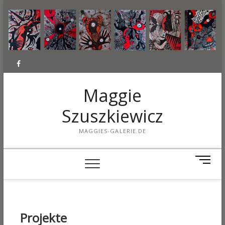
Facebook
Maggie
Szuszkiewicz
MAGGIES-GALERIE.DE
M
e
n
u
B
Projekte
u