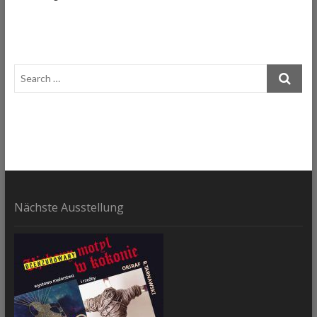
t
t
o
n
Nächste Ausstellung