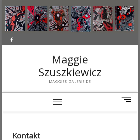
Facebook
Maggie
Szuszkiewicz
MAGGIES-GALERIE.DE
M
e
n
u
B
Kontakt
u