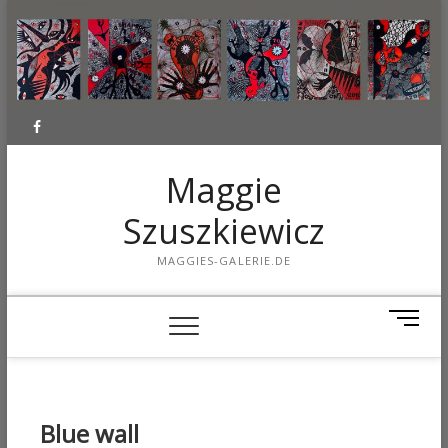
Facebook
Maggie
Szuszkiewicz
MAGGIES-GALERIE.DE
M
e
n
u
B
Blue wall
u