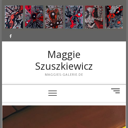
Facebook
Maggie
Szuszkiewicz
MAGGIES-GALERIE.DE
M
e
n
u
B
u